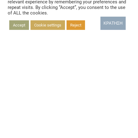
relevant experience by remembering your preferences and
repeat visits. By clicking “Accept”, you consent to the use
of ALL the cookies.
ΚΡΆΤΗΣΗ
Accept
Cookie settings
Reject
Δωμάτιο Comfort
ΠΕΡΙΣΣΟΤΕΡΑ
Δωμάτιο Economy