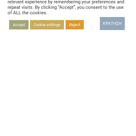
relevant experience by remembering your preferences and
repeat visits. By clicking “Accept”, you consent to the use
of ALL the cookies.
ΚΡΆΤΗΣΗ
Accept
Cookie settings
Reject
Δωμάτιο Comfort
ΠΕΡΙΣΣΟΤΕΡΑ
Δωμάτιο Economy